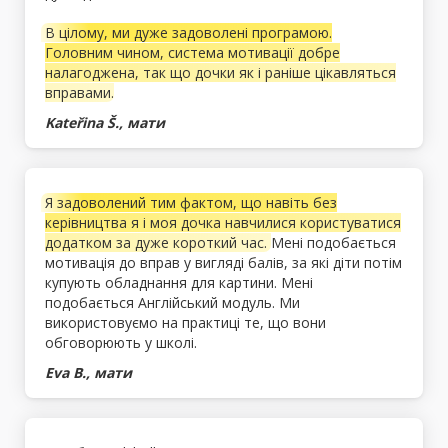
В цілому, ми дуже задоволені програмою.
Головним чином, система мотивації добре
налагоджена, так що дочки як і раніше цікавляться
вправами.
Kateřina Š., мати
Я задоволений тим фактом, що навіть без
керівництва я і моя дочка навчилися користуватися
додатком за дуже короткий час.
Мені подобається
мотивація до вправ у вигляді балів, за які діти потім
купують обладнання для картини. Мені
подобається Англійський модуль. Ми
використовуємо на практиці те, що вони
обговорюють у школі.
Eva B., мати