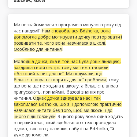
Edita M., мати
Ми познайомилися з програмою минулого року під
час пандемії.
Нам сподобалася Bdzholka, вона
допомогла добре мотивувати дочку повторювати і
розвивати те, чого вона навчилася в школі.
Особливо для читання.
Молодша дочка, яка в той час була дошкільницею,
заздрила своїй сестрі, тому ми теж створили
обліковий запис для неї. Ми подумали, що
більшість вправ створять для неї проблеми,
тому
що вона ще не ходила в школу, а більшість вправ
припускають, принаймні, базові знання про
читання.
Однак дочка здивувала нас і так
захопилася Bdzholka, що з її допомогою практично
навчилася читати без того, щоб ми якось її до
цього підштовхнули
. З цього року вона одна ходить
в перший клас, який здебільшого теж проводила
вдома, так що ці навички, набуті на Bdzholka, їй
дуже допомогли.