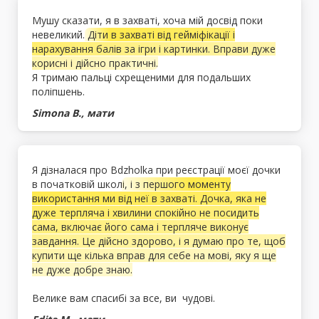
Мушу сказати, я в захваті, хоча мій досвід поки
невеликий.
Діти в захваті від гейміфікації і
нарахування балів за ігри і картинки. Вправи дуже
корисні і дійсно практичні.
Я тримаю пальці схрещеними для подальших
поліпшень.
Simona B., мати
Я дізналася про Bdzholka при реєстрації моєї дочки
в початковій школі
, і з першого моменту
використання ми від неї в захваті. Дочка, яка не
дуже терпляча і хвилини спокійно не посидить
сама, включає його сама і терпляче виконує
завдання. Це дійсно здорово, і я думаю про те, щоб
купити ще кілька вправ для себе на мові, яку я ще
не дуже добре знаю.
Велике вам спасибі за все, ви чудові.