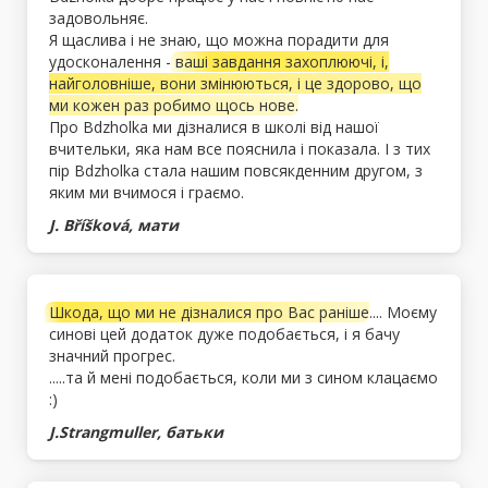
задовольняє.
Я щаслива і не знаю, що можна порадити для
удосконалення -
ваші завдання захоплюючі, і,
найголовніше, вони змінюються, і це здорово, що
ми кожен раз робимо щось нове.
Про Bdzholka ми дізналися в школі від нашої
вчительки, яка нам все пояснила і показала. І з тих
пір Bdzholka стала нашим повсякденним другом, з
яким ми вчимося і граємо.
J. Bříšková, мати
Шкода, що ми не дізналися про Вас раніше
.... Моєму
синові цей додаток дуже подобається, і я бачу
значний прогрес.
.....та й мені подобається, коли ми з сином клацаємо
:)
J.Strangmuller, батьки